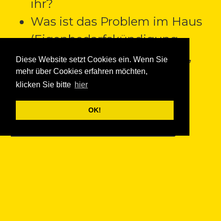
ihr?
Was ist das Problem im Haus
(Eigenbedarfskündigung,
Modernisierung, Leerstand,
Diese Website setzt Cookies ein. Wenn Sie
mehr über Cookies erfahren möchten,
etc …)?
klicken Sie bitte
hier
Mehr über den
OK!
Mieter*innenstammtisch
Du bist dir nicht sicher? Gerne
kannst du uns vorab
kontaktieren: